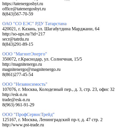
https://tatenergosbyt.ru
office@tatenergosbyt.ru
8(843)567-70-59
ОАО "СО ЕЭС" РДУ Татарстана
420021, г. Казань, ул. Шагабутдина Марджани, 64
http://so-ups.ru/?id=217
secr@tatrdu.ru
8(843)291-89-15
ООО "МагнитЭнерго"
350072, г.Краснодар, ул. Солнечная, 15/5
http://magnitenergo.ru
magnitenergo@magnitenergo.ru
8(861)277-45-54
ООО "Независимость"
107076, г. Москва, Колодезный пер., д. 3, стр. 23, офис 32
http://esk-n.ru
trade@esk-n.ru
8(963) 961-91-29
ООО "ПрофСервисТрейд"
125167, г. Москва, Ленинградский пр-т, д. 47 стр. 2
http://www.pst-trade.ru