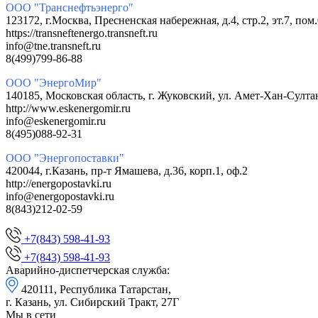
ООО "Транснефтьэнерго"
123172, г.Москва, Пресненская набережная, д.4, стр.2, эт.7, п
https://transneftenergo.transneft.ru
info@tne.transneft.ru
8(499)799-86-88
ООО "ЭнергоМир"
140185, Московская область, г. Жуковский, ул. Амет-Хан-Сул
http://www.eskenergomir.ru
info@eskenergomir.ru
8(495)088-92-31
ООО "Энергопоставки"
420044, г.Казань, пр-т Ямашева, д.36, корп.1, оф.2
http://energopostavki.ru
info@energopostavki.ru
8(843)212-02-59
+7(843) 598-41-93
+7(843) 598-41-93
Аварийно-диспетчерская служба:
420111, Республика Татарстан,
г. Казань, ул. Сибирский Тракт, 27Г
Мы в сети