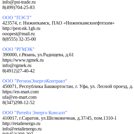
info@pst-trade.ru
8(499)704-25-83
ООО "ПЭСТ"
423574, г. Нижнекамск, ПАО «Нижнекамскнефтехим»
http://pest-nk.1gb.ru
ooopest@mail.ru
8(8555) 32-35-00
ООО "РГМЭК"
390000, г.Рязань, ул.Радищева, д.61
https://www.rgmek.ru
info@rgmek.ru
8(4912)27-40-42
ООО "РегионЭнергоКонтракт"
450071, Республика Башкортостан, г. Уфа, ул. Лесной проезд
https://en-mart.com
ufa@en-mart.com
8(347)298-12-52
ООО "Ритейл Энерго Консалт"
410017, г.Саратов, ул.Шелковичная, д.37/45, пом.1310-1
http://retailenergo.ru
info@retailenergo.ru