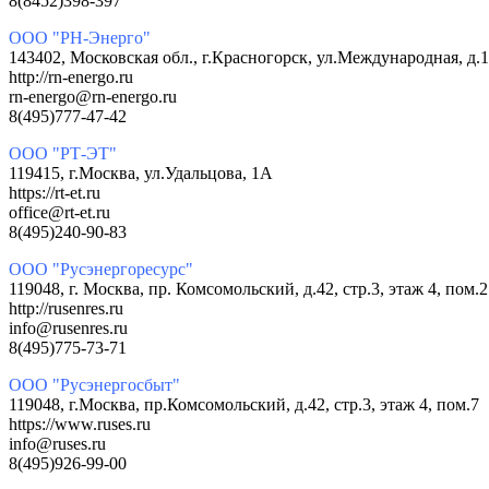
8(8452)398-397
ООО "РН-Энерго"
143402, Московская обл., г.Красногорск, ул.Международная
http://rn-energo.ru
rn-energo@rn-energo.ru
8(495)777-47-42
ООО "РТ-ЭТ"
119415, г.Москва, ул.Удальцова, 1А
https://rt-et.ru
office@rt-et.ru
8(495)240-90-83
ООО "Русэнергоресурс"
119048, г. Москва, пр. Комсомольский, д.42, стр.3, этаж 4, п
http://rusenres.ru
info@rusenres.ru
8(495)775-73-71
ООО "Русэнергосбыт"
119048, г.Москва, пр.Комсомольский, д.42, стр.3, этаж 4, п
https://www.ruses.ru
info@ruses.ru
8(495)926-99-00