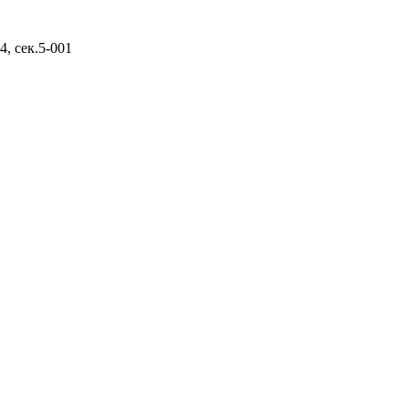
, д.14, сек.5-001
ом.2
ом.7