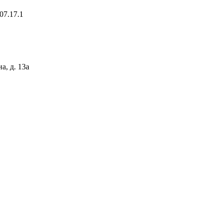
ом.07.17.1
тана, д. 13а