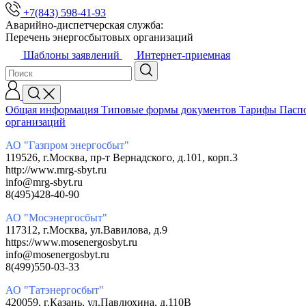
+7(843) 598-41-93
Аварийно-диспетчерская служба:
Перечень энергосбытовых организаций
Шаблоны заявлений
Интернет-приемная
Общая информация
Типовые формы документов
Тарифы
Паспо
организаций
АО "Газпром энергосбыт"
119526, г.Москва, пр-т Вернадского, д.101, корп.3
http://www.mrg-sbyt.ru
info@mrg-sbyt.ru
8(495)428-40-90
АО "Мосэнергосбыт"
117312, г.Москва, ул.Вавилова, д.9
https://www.mosenergosbyt.ru
info@mosenergosbyt.ru
8(499)550-03-33
АО "Татэнергосбыт"
420059, г.Казань, ул.Павлюхина, д.110В