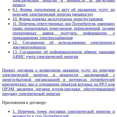
электрической энергии и мощности за расчетный
период
9.1 Форма дополнения к акту об оказаниии услуг по
передаче электрической энергии (мощности)
10. Форма порядка эксплуатации энергоустановок
11. Перечень ответственных лиц Потребителя, имеющих
право оперативных переговоров, переключений, подачи
оперативных заявок, получать информацию о
прекращениях электроснабжения
12. Соглашение об использовании электронного
документооборота
13. Соглашение об информационном обмене данными
АИИС учета электрической энергии
Проект договора о возмездном оказании услуг по передаче
электрической энергии и мощности, заключаемый с
энергосбытовой организацией в интересах потребителей
юридических лиц в отношении объектов которых на РРЭ или
ОРЭМ заключен договор купли-продажи, обеспечивающий
продажу электрической энергии
Приложения к договору:
1. Перечень точек поставки электрической энергии и
мощности в сеть Потребителей