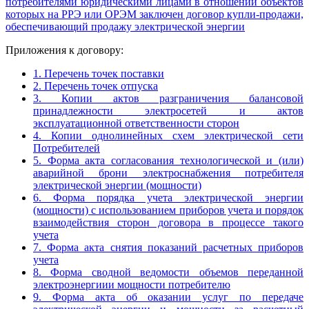
потребителями юридическими лицами в отношении объектов
которых на РРЭ или ОРЭМ заключен договор купли-продажи,
обеспечивающий продажу электрической энергии
Приложения к договору:
1. Перечень точек поставки
2. Перечень точек отпуска
3. Копии актов разграничения балансовой
принадлежности электросетей и актов
эксплуатационной ответственности сторон
4. Копии однолинейных схем электрической сети
Потребителей
5. Форма акта согласования технологической и (или)
аварийной брони электроснабжения потребителя
электрической энергии (мощности)
6. Форма порядка учета электрической энергии
(мощности) с использованием приборов учета и порядок
взаимодействия сторон договора в процессе такого
учета
7. Форма акта снятия показаний расчетных приборов
учета
8. Форма сводной ведомости объемов переданной
электроэнергиии мощности потребителю
9. Форма акта об оказании услуг по передаче