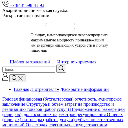
+7(843) 598-41-93
Аварийно-диспетчерская служба:
Раскрытие информации
Главная
/
Потребителям
/
Раскрытие информации
/
О лицах, намеревающихся перераспределить
максимальную мощность принадлежащим
им энергопринимающих устройств в пользу
иных лиц
Шаблоны заявлений
Интернет-приемная
Главная
/
Потребителям
/
Раскрытие информации
/
Годовая финансовая (бухгалтерская) отчетность, аудиторское
заключение
Структура и объем затрат на производство и
реализацию товаров (работ,услуг)
Предложение о размере цен
(тарифов), долгосрочных параметров регулирования
О ценах
(тарифах) на товары (работы,услуги) субъектов естественных
монополий
О расходах, связанных с осуществлением