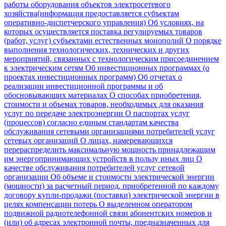
работы оборудования объектов электросетевого
хозяйства(информация предоставляется субъектам
оперативно-диспетчерского управления)
Об условиях, на
которых осуществляется поставка регулируемых товаров
(работ, услуг) субъектами естественных монополий
О порядке
выполнения технологических, технических и других
мероприятий, связанных с технологическим присоединением
к электрическим сетям
Об инвестиционных программах (о
проектах инвестиционных программ)
Об отчетах о
реализации инвестиционной программы и об
обосновывающих материалах
О способах приобретения,
стоимости и объемах товаров, необходимых для оказания
услуг по передаче электроэнергии
О паспортах услуг
(процессов) согласно единым стандартам качества
обслуживания сетевыми организациями потребителей услуг
сетевых организаций
О лицах, намеревающихся
перераспределить максимальную мощность принадлежащим
им энергопринимающих устройств в пользу иных лиц
О
качестве обслуживания потребителей услуг сетевой
организации
Об объеме и стоимости электрической энергии
(мощности) за расчетный период, приобретенной по каждому
договору купли-продажи (поставки) электрической энергии в
целях компенсации потерь
О выделенном оператором
подвижной радиотелефонной связи абонентских номеров и
(или) об адресах электронной почты, предназначенных для