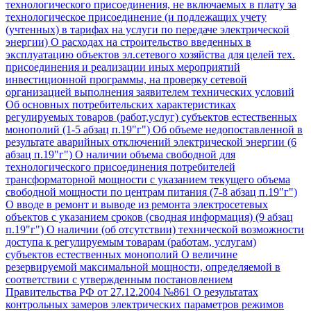
технологического присоединения, не включаемых в плату за
технологическое присоединение (и подлежащих учету
(учтенных) в тарифах на услуги по передаче электрической
энергии)
О расходах на строительство введенных в
эксплуатацию объектов эл.сетевого хозяйства для целей тех.
присоединения и реализации иных мероприятий
инвестиционной программы, на проверку сетевой
организацией выполнения заявителем технических условий
Об основных потребительских характеристиках
регулируемых товаров (работ,услуг) субъектов естественных
монополий (1-5 абзац п.19"г")
Об объеме недопоставленной в
результате аварийных отключений электрической энергии (6
абзац п.19"г")
О наличии объема свободной для
технологического присоединения потребителей
трансформаторной мощности с указанием текущего объема
свободной мощности по центрам питания (7-8 абзац п.19"г")
О вводе в ремонт и выводе из ремонта электросетевых
объектов с указанием сроков (сводная информация) (9 абзац
п.19"г")
О наличии (об отсутствии) технической возможности
доступа к регулируемым товарам (работам, услугам)
субъектов естественных монополий
О величине
резервируемой максимальной мощности, определяемой в
соответствии с утвержденным постановлением
Правительства РФ от 27.12.2004 №861
О результатах
контрольных замеров электрических параметров режимов