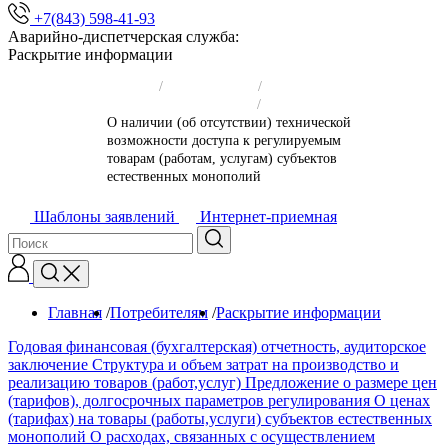
+7(843) 598-41-93
Аварийно-диспетчерская служба:
Раскрытие информации
Главная
/
Потребителям
/
Раскрытие информации
/
О наличии (об отсутствии) технической
возможности доступа к регулируемым
товарам (работам, услугам) субъектов
естественных монополий
Шаблоны заявлений
Интернет-приемная
Главная
/
Потребителям
/
Раскрытие информации
/
Годовая финансовая (бухгалтерская) отчетность, аудиторское
заключение
Структура и объем затрат на производство и
реализацию товаров (работ,услуг)
Предложение о размере цен
(тарифов), долгосрочных параметров регулирования
О ценах
(тарифах) на товары (работы,услуги) субъектов естественных
монополий
О расходах, связанных с осуществлением