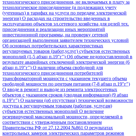
технологического присоединения, не включаемых в плату за
технологическое присоединение (и подлежащих учету
(учтенных) в тарифах на услуги по передаче электрической
энергии)
О расходах на строительство введенных в
эксплуатацию объектов эл.сетевого хозяйства для целей тех.
присоединения и реализации иных мероприятий
инвестиционной программы, на проверку сетевой
организацией выполнения заявителем технических условий
Об основных потребительских характеристиках
регулируемых товаров (работ,услуг) субъектов естественных
монополий (1-5 абзац п.19"г")
Об объеме недопоставленной в
результате аварийных отключений электрической энергии (6
абзац п.19"г")
О наличии объема свободной для
технологического присоединения потребителей
трансформаторной мощности с указанием текущего объема
свободной мощности по центрам питания (7-8 абзац п.19"г")
О вводе в ремонт и выводе из ремонта электросетевых
объектов с указанием сроков (сводная информация) (9 абзац
п.19"г")
О наличии (об отсутствии) технической возможности
доступа к регулируемым товарам (работам, услугам)
субъектов естественных монополий
О величине
резервируемой максимальной мощности, определяемой в
соответствии с утвержденным постановлением
Правительства РФ от 27.12.2004 №861
О результатах
контрольных замеров электрических параметров режимов