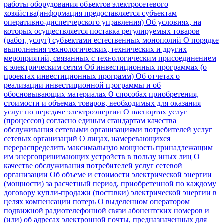
работы оборудования объектов электросетевого
хозяйства(информация предоставляется субъектам
оперативно-диспетчерского управления)
Об условиях, на
которых осуществляется поставка регулируемых товаров
(работ, услуг) субъектами естественных монополий
О порядке
выполнения технологических, технических и других
мероприятий, связанных с технологическим присоединением
к электрическим сетям
Об инвестиционных программах (о
проектах инвестиционных программ)
Об отчетах о
реализации инвестиционной программы и об
обосновывающих материалах
О способах приобретения,
стоимости и объемах товаров, необходимых для оказания
услуг по передаче электроэнергии
О паспортах услуг
(процессов) согласно единым стандартам качества
обслуживания сетевыми организациями потребителей услуг
сетевых организаций
О лицах, намеревающихся
перераспределить максимальную мощность принадлежащим
им энергопринимающих устройств в пользу иных лиц
О
качестве обслуживания потребителей услуг сетевой
организации
Об объеме и стоимости электрической энергии
(мощности) за расчетный период, приобретенной по каждому
договору купли-продажи (поставки) электрической энергии в
целях компенсации потерь
О выделенном оператором
подвижной радиотелефонной связи абонентских номеров и
(или) об адресах электронной почты, предназначенных для