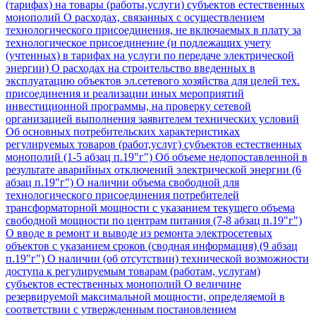
(тарифах) на товары (работы,услуги) субъектов естественных
монополий
О расходах, связанных с осуществлением
технологического присоединения, не включаемых в плату за
технологическое присоединение (и подлежащих учету
(учтенных) в тарифах на услуги по передаче электрической
энергии)
О расходах на строительство введенных в
эксплуатацию объектов эл.сетевого хозяйства для целей тех.
присоединения и реализации иных мероприятий
инвестиционной программы, на проверку сетевой
организацией выполнения заявителем технических условий
Об основных потребительских характеристиках
регулируемых товаров (работ,услуг) субъектов естественных
монополий (1-5 абзац п.19"г")
Об объеме недопоставленной в
результате аварийных отключений электрической энергии (6
абзац п.19"г")
О наличии объема свободной для
технологического присоединения потребителей
трансформаторной мощности с указанием текущего объема
свободной мощности по центрам питания (7-8 абзац п.19"г")
О вводе в ремонт и выводе из ремонта электросетевых
объектов с указанием сроков (сводная информация) (9 абзац
п.19"г")
О наличии (об отсутствии) технической возможности
доступа к регулируемым товарам (работам, услугам)
субъектов естественных монополий
О величине
резервируемой максимальной мощности, определяемой в
соответствии с утвержденным постановлением