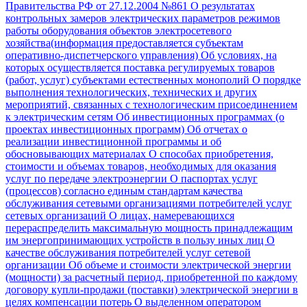
Правительства РФ от 27.12.2004 №861
О результатах
контрольных замеров электрических параметров режимов
работы оборудования объектов электросетевого
хозяйства(информация предоставляется субъектам
оперативно-диспетчерского управления)
Об условиях, на
которых осуществляется поставка регулируемых товаров
(работ, услуг) субъектами естественных монополий
О порядке
выполнения технологических, технических и других
мероприятий, связанных с технологическим присоединением
к электрическим сетям
Об инвестиционных программах (о
проектах инвестиционных программ)
Об отчетах о
реализации инвестиционной программы и об
обосновывающих материалах
О способах приобретения,
стоимости и объемах товаров, необходимых для оказания
услуг по передаче электроэнергии
О паспортах услуг
(процессов) согласно единым стандартам качества
обслуживания сетевыми организациями потребителей услуг
сетевых организаций
О лицах, намеревающихся
перераспределить максимальную мощность принадлежащим
им энергопринимающих устройств в пользу иных лиц
О
качестве обслуживания потребителей услуг сетевой
организации
Об объеме и стоимости электрической энергии
(мощности) за расчетный период, приобретенной по каждому
договору купли-продажи (поставки) электрической энергии в
целях компенсации потерь
О выделенном оператором