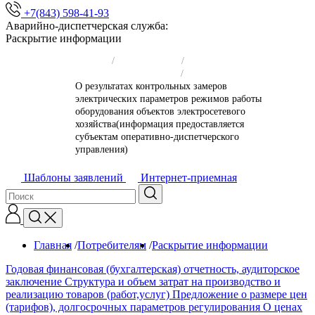
+7(843) 598-41-93
Аварийно-диспетчерская служба:
Раскрытие информации
Главная
/
Потребителям
/
Раскрытие информации
/
О результатах контрольных замеров
электрических параметров режимов работы
оборудования объектов электросетевого
хозяйства(информация предоставляется
субъектам оперативно-диспетчерского
управления)
Шаблоны заявлений
Интернет-приемная
Главная
/
Потребителям
/
Раскрытие информации
/
Годовая финансовая (бухгалтерская) отчетность, аудиторское
заключение
Структура и объем затрат на производство и
реализацию товаров (работ,услуг)
Предложение о размере цен
(тарифов), долгосрочных параметров регулирования
О ценах