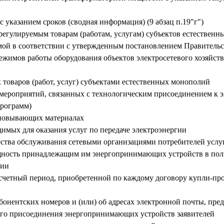
с указанием сроков (сводная информация) (9 абзац п.19"г")
 регулируемым товарам (работам, услугам) субъектов естествен
ой в соответствии с утвержденным постановлением Правительс
режимов работы оборудования объектов электросетевого хозяйст
 товаров (работ, услуг) субъектами естественных монополий
 мероприятий, связанных с технологическим присоединением к 
программ)
сновывающих материалах
димых для оказания услуг по передаче электроэнергии
чества обслуживания сетевыми организациями потребителей услу
щность принадлежащим им энергопринимающих устройств в пол
ции
асчетный период, приобретенной по каждому договору купли-про
онентских номеров и (или) об адресах электронной почты, пре
ого присоединения энергопринимающих устройств заявителей