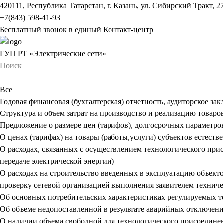
420111, Республика Татарстан, г. Казань, ул. Сибирский Тракт, 2
+7(843) 598-41-93
Бесплатный звонок в единый Контакт-центр
ГУП РТ «Электрические сети»
Все
Годовая финансовая (бухгалтерская) отчетность, аудиторское за
Структура и объем затрат на производство и реализацию товаров
Предложение о размере цен (тарифов), долгосрочных параметро
О ценах (тарифах) на товары (работы,услуги) субъектов естест
О расходах, связанных с осуществлением технологического прис
передаче электрической энергии)
О расходах на строительство введенных в эксплуатацию объект
проверку сетевой организацией выполнения заявителем технич
Об основных потребительских характеристиках регулируемых тов
Об объеме недопоставленной в результате аварийных отключений
О наличии объема свободной для технологического присоедине