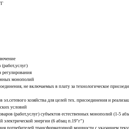
7Г
ключение
 (работ,услуг)
в регулирования
венных монополий
оединения, не включаемых в плату за технологическое присоеди
ов эл.сетевого хозяйства для целей тех. присоединения и реал
еских условий
аров (работ,услуг) субъектов естественных монополий (1-5 абза
 электрической энергии (6 абзац п.19"г")
ния потребителей трансформаторной мощности с указанием теку