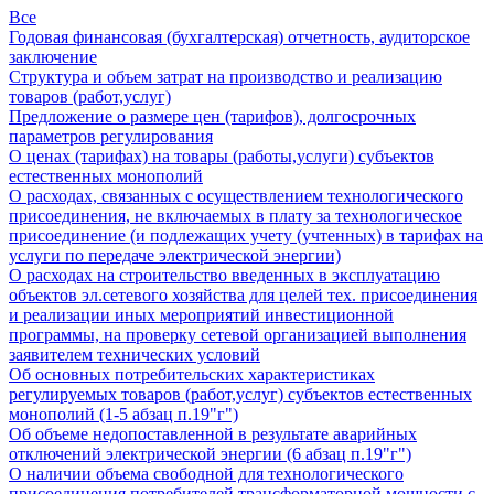
Все
Годовая финансовая (бухгалтерская) отчетность, аудиторское
заключение
Структура и объем затрат на производство и реализацию
товаров (работ,услуг)
Предложение о размере цен (тарифов), долгосрочных
параметров регулирования
О ценах (тарифах) на товары (работы,услуги) субъектов
естественных монополий
О расходах, связанных с осуществлением технологического
присоединения, не включаемых в плату за технологическое
присоединение (и подлежащих учету (учтенных) в тарифах на
услуги по передаче электрической энергии)
О расходах на строительство введенных в эксплуатацию
объектов эл.сетевого хозяйства для целей тех. присоединения
и реализации иных мероприятий инвестиционной
программы, на проверку сетевой организацией выполнения
заявителем технических условий
Об основных потребительских характеристиках
регулируемых товаров (работ,услуг) субъектов естественных
монополий (1-5 абзац п.19"г")
Об объеме недопоставленной в результате аварийных
отключений электрической энергии (6 абзац п.19"г")
О наличии объема свободной для технологического
присоединения потребителей трансформаторной мощности с