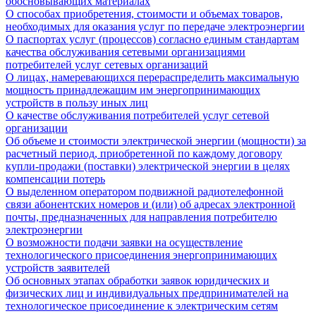
обосновывающих материалах
О способах приобретения, стоимости и объемах товаров,
необходимых для оказания услуг по передаче электроэнергии
О паспортах услуг (процессов) согласно единым стандартам
качества обслуживания сетевыми организациями
потребителей услуг сетевых организаций
О лицах, намеревающихся перераспределить максимальную
мощность принадлежащим им энергопринимающих
устройств в пользу иных лиц
О качестве обслуживания потребителей услуг сетевой
организации
Об объеме и стоимости электрической энергии (мощности) за
расчетный период, приобретенной по каждому договору
купли-продажи (поставки) электрической энергии в целях
компенсации потерь
О выделенном оператором подвижной радиотелефонной
связи абонентских номеров и (или) об адресах электронной
почты, предназначенных для направления потребителю
электроэнергии
О возможности подачи заявки на осуществление
технологического присоединения энергопринимающих
устройств заявителей
Об основных этапах обработки заявок юридических и
физических лиц и индивидуальных предпринимателей на
технологическое присоединение к электрическим сетям