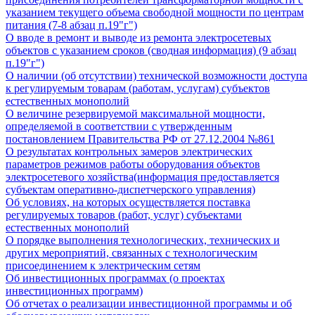
указанием текущего объема свободной мощности по центрам
питания (7-8 абзац п.19"г")
О вводе в ремонт и выводе из ремонта электросетевых
объектов с указанием сроков (сводная информация) (9 абзац
п.19"г")
О наличии (об отсутствии) технической возможности доступа
к регулируемым товарам (работам, услугам) субъектов
естественных монополий
О величине резервируемой максимальной мощности,
определяемой в соответствии с утвержденным
постановлением Правительства РФ от 27.12.2004 №861
О результатах контрольных замеров электрических
параметров режимов работы оборудования объектов
электросетевого хозяйства(информация предоставляется
субъектам оперативно-диспетчерского управления)
Об условиях, на которых осуществляется поставка
регулируемых товаров (работ, услуг) субъектами
естественных монополий
О порядке выполнения технологических, технических и
других мероприятий, связанных с технологическим
присоединением к электрическим сетям
Об инвестиционных программах (о проектах
инвестиционных программ)
Об отчетах о реализации инвестиционной программы и об