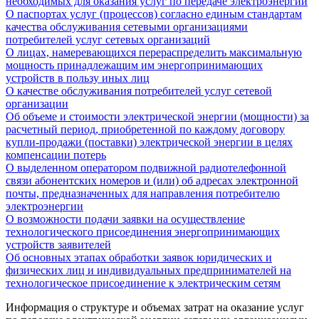
необходимых для оказания услуг по передаче электроэнергии
О паспортах услуг (процессов) согласно единым стандартам
качества обслуживания сетевыми организациями
потребителей услуг сетевых организаций
О лицах, намеревающихся перераспределить максимальную
мощность принадлежащим им энергопринимающих
устройств в пользу иных лиц
О качестве обслуживания потребителей услуг сетевой
организации
Об объеме и стоимости электрической энергии (мощности) за
расчетный период, приобретенной по каждому договору
купли-продажи (поставки) электрической энергии в целях
компенсации потерь
О выделенном оператором подвижной радиотелефонной
связи абонентских номеров и (или) об адресах электронной
почты, предназначенных для направления потребителю
электроэнергии
О возможности подачи заявки на осуществление
технологического присоединения энергопринимающих
устройств заявителей
Об основных этапах обработки заявок юридических и
физических лиц и индивидуальных предпринимателей на
технологическое присоединение к электрическим сетям
Информация о структуре и объемах затрат на оказание услуг