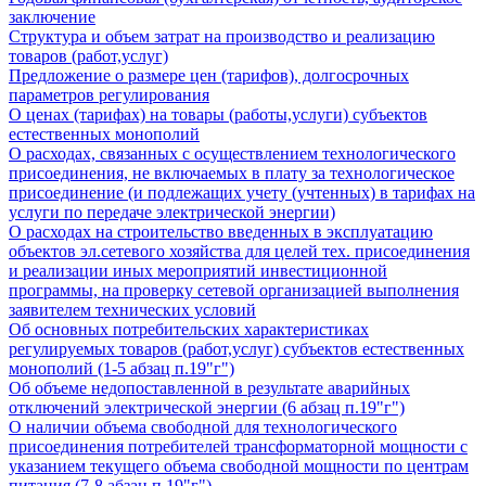
заключение
Структура и объем затрат на производство и реализацию
товаров (работ,услуг)
Предложение о размере цен (тарифов), долгосрочных
параметров регулирования
О ценах (тарифах) на товары (работы,услуги) субъектов
естественных монополий
О расходах, связанных с осуществлением технологического
присоединения, не включаемых в плату за технологическое
присоединение (и подлежащих учету (учтенных) в тарифах на
услуги по передаче электрической энергии)
О расходах на строительство введенных в эксплуатацию
объектов эл.сетевого хозяйства для целей тех. присоединения
и реализации иных мероприятий инвестиционной
программы, на проверку сетевой организацией выполнения
заявителем технических условий
Об основных потребительских характеристиках
регулируемых товаров (работ,услуг) субъектов естественных
монополий (1-5 абзац п.19"г")
Об объеме недопоставленной в результате аварийных
отключений электрической энергии (6 абзац п.19"г")
О наличии объема свободной для технологического
присоединения потребителей трансформаторной мощности с
указанием текущего объема свободной мощности по центрам
питания (7-8 абзац п.19"г")