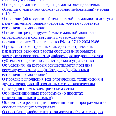
О вводе в ремонт и выводе из ремонта электросетевых
объектов с указанием сроков (сводная информация) (9 абзац
п.19"г")
О наличии (об отсутствии) технической возможности доступа
к регулируемым товарам (работам, услугам) субъектов
естественных монополий
О величине резервируемой максимальной мощности,
определяемой в соответствии с утвержденным
постановлением Правительства РФ от 27.12.2004 №861
О результатах контрольных замеров электрических
параметров режимов работы оборудования объектов
электросетевого хозяйства(информация предоставляется
субъектам оперативно-диспетчерского управления)
Об условиях, на которых осуществляется поставка
регулируемых товаров (работ, услуг) субъектами
естественных монополий
О порядке выполнения технологических, технических и
других мероприятий, связанных с технологическим
присоединением к электрическим сетям
Об инвестиционных программах (о проектах
инвестиционных программ)
Об отчетах о реализации инвестиционной программы и об
обосновывающих материалах
О способах приобретения, стоимости и объемах товаров,