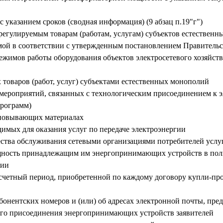
с указанием сроков (сводная информация) (9 абзац п.19"г")
 регулируемым товарам (работам, услугам) субъектов естествен
ой в соответствии с утвержденным постановлением Правительс
режимов работы оборудования объектов электросетевого хозяйст
 товаров (работ, услуг) субъектами естественных монополий
 мероприятий, связанных с технологическим присоединением к 
программ)
сновывающих материалах
димых для оказания услуг по передаче электроэнергии
чества обслуживания сетевыми организациями потребителей услу
щность принадлежащим им энергопринимающих устройств в пол
ции
асчетный период, приобретенной по каждому договору купли-про
онентских номеров и (или) об адресах электронной почты, пре
ого присоединения энергопринимающих устройств заявителей