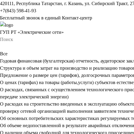
420111, Республика Татарстан, г. Казань, ул. Сибирский Тракт, 2
+7(843) 598-41-93
Бесплатный звонок в единый Контакт-центр
ГУП РТ «Электрические сети»
Все
Годовая финансовая (бухгалтерская) отчетность, аудиторское за
Структура и объем затрат на производство и реализацию товаров
Предложение о размере цен (тарифов), долгосрочных параметро
О ценах (тарифах) на товары (работы,услуги) субъектов естест
О расходах, связанных с осуществлением технологического прис
передаче электрической энергии)
О расходах на строительство введенных в эксплуатацию объект
проверку сетевой организацией выполнения заявителем технич
Об основных потребительских характеристиках регулируемых тов
Об объеме недопоставленной в результате аварийных отключений
О наличии объема свободной для технологического присоедине