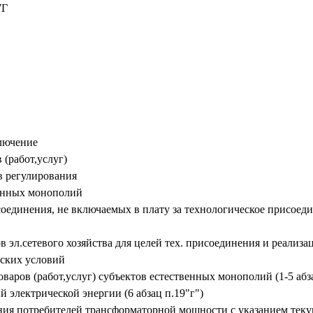
7Г
ключение
 (работ,услуг)
в регулирования
венных монополий
оединения, не включаемых в плату за технологическое присоеди
ов эл.сетевого хозяйства для целей тех. присоединения и реал
еских условий
аров (работ,услуг) субъектов естественных монополий (1-5 абза
 электрической энергии (6 абзац п.19"г")
ния потребителей трансформаторной мощности с указанием теку