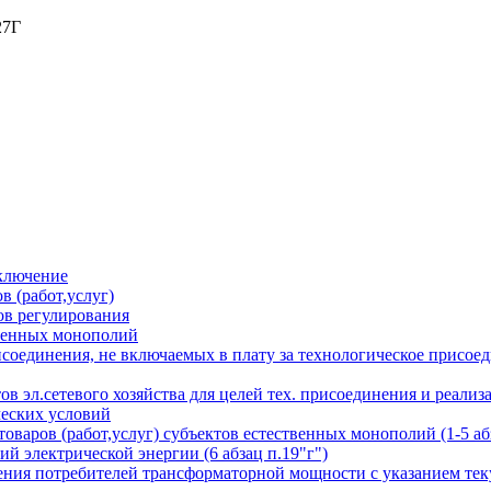
27Г
аключение
в (работ,услуг)
ов регулирования
твенных монополий
соединения, не включаемых в плату за технологическое присоед
тов эл.сетевого хозяйства для целей тех. присоединения и реа
ческих условий
варов (работ,услуг) субъектов естественных монополий (1-5 абз
й электрической энергии (6 абзац п.19"г")
ения потребителей трансформаторной мощности с указанием тек