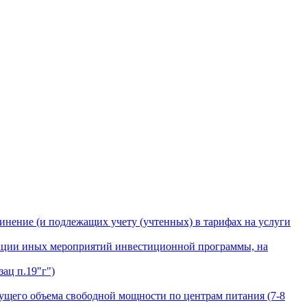
инение (и подлежащих учету (учтенных) в тарифах на услуги
лизации иных мероприятий инвестиционной программы, на
ац п.19"г")
ущего объема свободной мощности по центрам питания (7-8