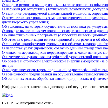
абзац п.19"г")
О вводе в ремонт и выводе из ремонта электросетевых объектов
О наличии (об отсутствии) технической возможности доступа 
О величине резервируемой максимальной мощности, определяе
О результатах контрольных замеров электрических параметров
диспетчерского управления)
Об условиях, на которых осуществляется поставка регулируемы
О порядке выполнения технологических, технических и други
Об инвестиционных программах (о проектах инвестиционных
Об отчетах о реализации инвестиционной программы и об об
О способах приобретения, стоимости и объемах товаров, необх
О паспортах услуг (процессов) согласно единым стандартам к
О лицах, намеревающихся перераспределить максимальную м
О качестве обслуживания потребителей услуг сетевой организ
Об объеме и стоимости электрической энергии (мощности) за 
потерь
О выделенном оператором подвижной радиотелефонной связи а
О возможности подачи заявки на осуществление технологичес
Об основных этапах обработки заявок юридических и физичес
Информация о заключенных договорах об осуществлении технол
ГУП РТ «Электрические сети»