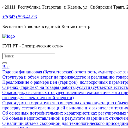
420111, Республика Татарстан, г. Казань, ул. Сибирский Тракт, 
+7(843) 598-41-93
Бесплатный звонок в единый Контакт-центр
ГУП РТ «Электрические сети»
Все
Годовая финансовая (бухгалтерская) отчетность, аудиторское з
Структура и объем затрат на производство и реализацию товаро
Предложение о размере цен (тарифов), долгосрочных параметр
О ценах (тарифах) на товары (работы,услуги) субъектов естес
О расходах, связанных с осуществлением технологического при
по передаче электрической энергии)
О расходах на строительство введенных в эксплуатацию объек
проверку сетевой организацией выполнения заявителем техни
Об основных потребительских характеристиках регулируемых то
Об объеме недопоставленной в результате аварийных отключени
О наличии объема свободной для технологического присоедин