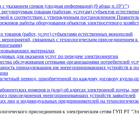
 с указанием сроков (сводная информация) (9 абзац п.19"г")
к регулируемым товарам (работам, услугам) субъектов естестве
мой в соответствии с утвержденным постановлением Правитель
 режимов работы оборудования объектов электросетевого хозяйс
х товаров (работ, услуг) субъектами естественных монополий
х мероприятий, связанных с технологическим присоединением к
 программ)
основывающих материалах
одимых для оказания услуг по передаче электроэнергии
ачества обслуживания сетевыми организациями потребителей усл
ощность принадлежащим им энергопринимающих устройств в по
ации
расчетный период, приобретенной по каждому договору купли-пр
бонентских номеров и (или) об адресах электронной почты, пр
кого присоединения энергопринимающих устройств заявителей
ких лиц и индивидуальных предпринимателей на технологическо
огического присоединения к электрическим сетям ГУП РТ "Элек