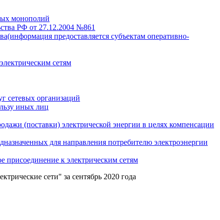
нных монополий
ства РФ от 27.12.2004 №861
тва(информация предоставляется субъектам оперативно-
 электрическим сетям
уг сетевых организаций
льзу иных лиц
одажи (поставки) электрической энергии в целях компенсации
едназначенных для направления потребителю электроэнергии
е присоединение к электрическим сетям
трические сети" за сентябрь 2020 года