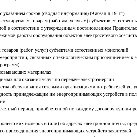
с указанием сроков (сводная информация) (9 абзац п.19"г")
 регулируемым товарам (работам, услугам) субъектов естествен
ой в соответствии с утвержденным постановлением Правительс
режимов работы оборудования объектов электросетевого хозяйст
 товаров (работ, услуг) субъектами естественных монополий
 мероприятий, связанных с технологическим присоединением к 
программ)
сновывающих материалах
димых для оказания услуг по передаче электроэнергии
чества обслуживания сетевыми организациями потребителей услу
щность принадлежащим им энергопринимающих устройств в пол
ции
асчетный период, приобретенной по каждому договору купли-про
онентских номеров и (или) об адресах электронной почты, пре
ого присоединения энергопринимающих устройств заявителей