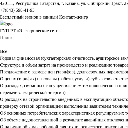
420111, Республика Татарстан, г. Казань, ул. Сибирский Тракт, 2
+7(843) 598-41-93
Бесплатный звонок в единый Контакт-центр
ГУП РТ «Электрические сети»
Все
Годовая финансовая (бухгалтерская) отчетность, аудиторское за
Структура и объем затрат на производство и реализацию товаров
Предложение о размере цен (тарифов), долгосрочных параметро
О ценах (тарифах) на товары (работы,услуги) субъектов естест
О расходах, связанных с осуществлением технологического прис
передаче электрической энергии)
О расходах на строительство введенных в эксплуатацию объект
проверку сетевой организацией выполнения заявителем технич
Об основных потребительских характеристиках регулируемых тов
Об объеме недопоставленной в результате аварийных отключений
О наличии объема свободной для технологического присоедине