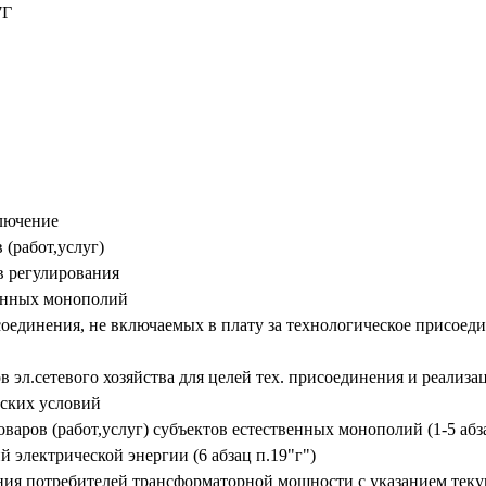
7Г
ключение
 (работ,услуг)
в регулирования
венных монополий
оединения, не включаемых в плату за технологическое присоеди
ов эл.сетевого хозяйства для целей тех. присоединения и реал
еских условий
аров (работ,услуг) субъектов естественных монополий (1-5 абза
 электрической энергии (6 абзац п.19"г")
ния потребителей трансформаторной мощности с указанием теку