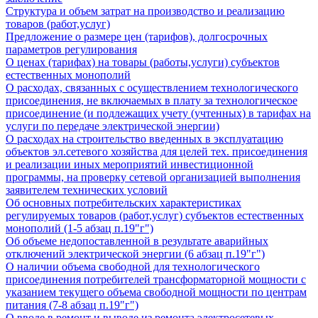
Структура и объем затрат на производство и реализацию
товаров (работ,услуг)
Предложение о размере цен (тарифов), долгосрочных
параметров регулирования
О ценах (тарифах) на товары (работы,услуги) субъектов
естественных монополий
О расходах, связанных с осуществлением технологического
присоединения, не включаемых в плату за технологическое
присоединение (и подлежащих учету (учтенных) в тарифах на
услуги по передаче электрической энергии)
О расходах на строительство введенных в эксплуатацию
объектов эл.сетевого хозяйства для целей тех. присоединения
и реализации иных мероприятий инвестиционной
программы, на проверку сетевой организацией выполнения
заявителем технических условий
Об основных потребительских характеристиках
регулируемых товаров (работ,услуг) субъектов естественных
монополий (1-5 абзац п.19"г")
Об объеме недопоставленной в результате аварийных
отключений электрической энергии (6 абзац п.19"г")
О наличии объема свободной для технологического
присоединения потребителей трансформаторной мощности с
указанием текущего объема свободной мощности по центрам
питания (7-8 абзац п.19"г")
О вводе в ремонт и выводе из ремонта электросетевых