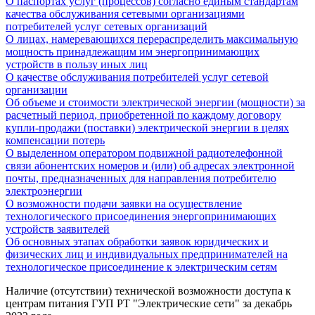
О паспортах услуг (процессов) согласно единым стандартам
качества обслуживания сетевыми организациями
потребителей услуг сетевых организаций
О лицах, намеревающихся перераспределить максимальную
мощность принадлежащим им энергопринимающих
устройств в пользу иных лиц
О качестве обслуживания потребителей услуг сетевой
организации
Об объеме и стоимости электрической энергии (мощности) за
расчетный период, приобретенной по каждому договору
купли-продажи (поставки) электрической энергии в целях
компенсации потерь
О выделенном оператором подвижной радиотелефонной
связи абонентских номеров и (или) об адресах электронной
почты, предназначенных для направления потребителю
электроэнергии
О возможности подачи заявки на осуществление
технологического присоединения энергопринимающих
устройств заявителей
Об основных этапах обработки заявок юридических и
физических лиц и индивидуальных предпринимателей на
технологическое присоединение к электрическим сетям
Наличие (отсутствии) технической возможности доступа к
центрам питания ГУП РТ "Электрические сети" за декабрь