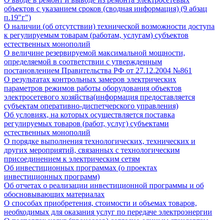
объектов с указанием сроков (сводная информация) (9 абзац
п.19"г")
О наличии (об отсутствии) технической возможности доступа
к регулируемым товарам (работам, услугам) субъектов
естественных монополий
О величине резервируемой максимальной мощности,
определяемой в соответствии с утвержденным
постановлением Правительства РФ от 27.12.2004 №861
О результатах контрольных замеров электрических
параметров режимов работы оборудования объектов
электросетевого хозяйства(информация предоставляется
субъектам оперативно-диспетчерского управления)
Об условиях, на которых осуществляется поставка
регулируемых товаров (работ, услуг) субъектами
естественных монополий
О порядке выполнения технологических, технических и
других мероприятий, связанных с технологическим
присоединением к электрическим сетям
Об инвестиционных программах (о проектах
инвестиционных программ)
Об отчетах о реализации инвестиционной программы и об
обосновывающих материалах
О способах приобретения, стоимости и объемах товаров,
необходимых для оказания услуг по передаче электроэнергии