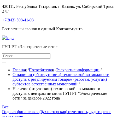
420111, Республика Татарстан, г. Казань, ул. Сибирский Тракт,
27Г
+7(843) 598-41-93
Бесплатный звонок в единый Контакт-центр
ГУП РТ «Электрические сети»
Главная
/
Потребителям
/
Раскрытие информации
/
О наличии (об отсутствии) технической возможности
доступа к регулируемым товарам (работам, услугам)
субъектов естественных монополий
/
Наличие (отсутствии) технической возможности
доступа к центрам питания ГУП РТ "Электрические
сети" за декабрь 2022 года
Все
Годовая финансовая (бухгалтерская) отчетность, аудиторское
заключение