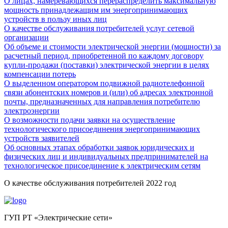
О лицах, намеревающихся перераспределить максимальную
мощность принадлежащим им энергопринимающих
устройств в пользу иных лиц
О качестве обслуживания потребителей услуг сетевой
организации
Об объеме и стоимости электрической энергии (мощности) за
расчетный период, приобретенной по каждому договору
купли-продажи (поставки) электрической энергии в целях
компенсации потерь
О выделенном оператором подвижной радиотелефонной
связи абонентских номеров и (или) об адресах электронной
почты, предназначенных для направления потребителю
электроэнергии
О возможности подачи заявки на осуществление
технологического присоединения энергопринимающих
устройств заявителей
Об основных этапах обработки заявок юридических и
физических лиц и индивидуальных предпринимателей на
технологическое присоединение к электрическим сетям
О качестве обслуживания потребителей 2022 год
ГУП РТ «Электрические сети»