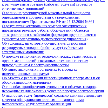
к регулируемым товарам (работам, услугам) субъектов
естественных монополий
О величине резервируемой максимальной мощности,
определяемой в соответствии с утвержденным
постановлением Правительства РФ от 27.12.2004 №861
О результатах контрольных замеров электрических
параметров режимов работы оборудования объектов
электросетевого хозяйства(информация предоставляется
субъектам оперативно-диспетчерского управления)
Об условиях, на которых осуществляется поставка
регулируемых товаров (работ, услуг) субъектами
естественных монополий
О порядке выполнения технологических, технических и
других мероприятий, связанных с технологическим
присоединением к электрическим сетям
Об инвестиционных программах (о проектах
инвестиционных программ)
Об отчетах о реализации инвестиционной программы и об
обосновывающих материалах
О способах приобретения, стоимости и объемах товаров,
необходимых для оказания услуг по передаче электроэнергии
О паспортах услуг (процессов) согласно единым стандартам
качества обслуживания сетевыми организациями
потребителей услуг сетевых организаций