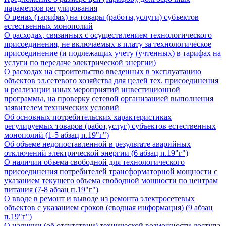
параметров регулирования
О ценах (тарифах) на товары (работы,услуги) субъектов
естественных монополий
О расходах, связанных с осуществлением технологического
присоединения, не включаемых в плату за технологическое
присоединение (и подлежащих учету (учтенных) в тарифах на
услуги по передаче электрической энергии)
О расходах на строительство введенных в эксплуатацию
объектов эл.сетевого хозяйства для целей тех. присоединения
и реализации иных мероприятий инвестиционной
программы, на проверку сетевой организацией выполнения
заявителем технических условий
Об основных потребительских характеристиках
регулируемых товаров (работ,услуг) субъектов естественных
монополий (1-5 абзац п.19"г")
Об объеме недопоставленной в результате аварийных
отключений электрической энергии (6 абзац п.19"г")
О наличии объема свободной для технологического
присоединения потребителей трансформаторной мощности с
указанием текущего объема свободной мощности по центрам
питания (7-8 абзац п.19"г")
О вводе в ремонт и выводе из ремонта электросетевых
объектов с указанием сроков (сводная информация) (9 абзац
п.19"г")
О наличии (об отсутствии) технической возможности доступа