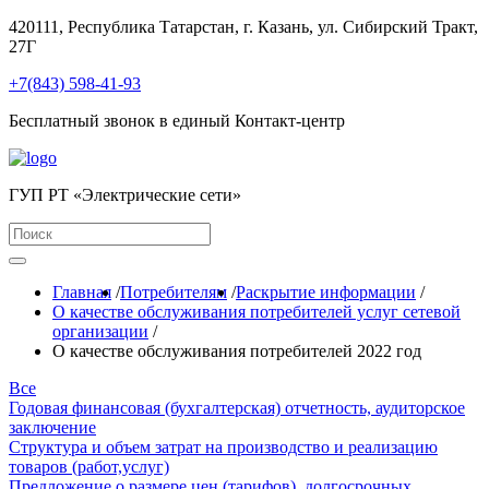
420111, Республика Татарстан, г. Казань, ул. Сибирский Тракт,
27Г
+7(843) 598-41-93
Бесплатный звонок в единый Контакт-центр
ГУП РТ «Электрические сети»
Главная
/
Потребителям
/
Раскрытие информации
/
О качестве обслуживания потребителей услуг сетевой
организации
/
О качестве обслуживания потребителей 2022 год
Все
Годовая финансовая (бухгалтерская) отчетность, аудиторское
заключение
Структура и объем затрат на производство и реализацию
товаров (работ,услуг)
Предложение о размере цен (тарифов), долгосрочных