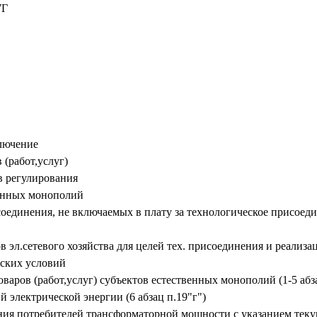
7Г
ключение
 (работ,услуг)
в регулирования
венных монополий
оединения, не включаемых в плату за технологическое присоеди
ов эл.сетевого хозяйства для целей тех. присоединения и реал
еских условий
аров (работ,услуг) субъектов естественных монополий (1-5 абза
 электрической энергии (6 абзац п.19"г")
ния потребителей трансформаторной мощности с указанием теку