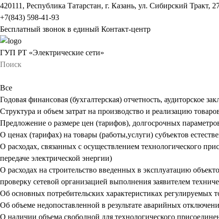
420111, Республика Татарстан, г. Казань, ул. Сибирский Тракт, 2
+7(843) 598-41-93
Бесплатный звонок в единый Контакт-центр
ГУП РТ «Электрические сети»
Все
Годовая финансовая (бухгалтерская) отчетность, аудиторское за
Структура и объем затрат на производство и реализацию товаров
Предложение о размере цен (тарифов), долгосрочных параметро
О ценах (тарифах) на товары (работы,услуги) субъектов естест
О расходах, связанных с осуществлением технологического прис
передаче электрической энергии)
О расходах на строительство введенных в эксплуатацию объект
проверку сетевой организацией выполнения заявителем технич
Об основных потребительских характеристиках регулируемых тов
Об объеме недопоставленной в результате аварийных отключений
О наличии объема свободной для технологического присоедине