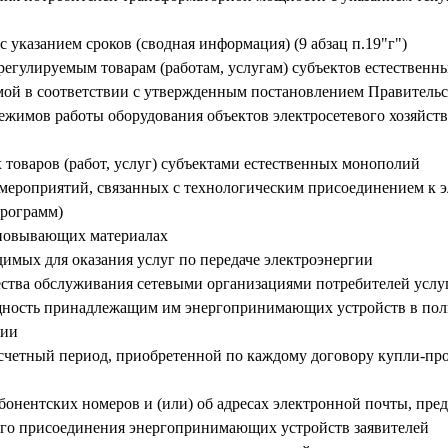
с указанием сроков (сводная информация) (9 абзац п.19"г")
 регулируемым товарам (работам, услугам) субъектов естествен
ой в соответствии с утвержденным постановлением Правительс
режимов работы оборудования объектов электросетевого хозяйст
 товаров (работ, услуг) субъектами естественных монополий
 мероприятий, связанных с технологическим присоединением к 
программ)
сновывающих материалах
димых для оказания услуг по передаче электроэнергии
чества обслуживания сетевыми организациями потребителей услу
щность принадлежащим им энергопринимающих устройств в пол
ции
асчетный период, приобретенной по каждому договору купли-про
онентских номеров и (или) об адресах электронной почты, пре
ого присоединения энергопринимающих устройств заявителей