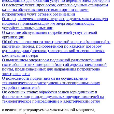
необходимых для оказания услуг по передаче электроэнергии
О паспортах услуг (процессов) согласно единым стандартам
качества обслуживания сетевыми организациями
потребителей услуг сетевых организаций
О лицах, намеревающихся перераспределить максимальную
мощность принадлежащим им энергопринимающих
устройств в пользу иных лиц
О качестве обслуживания потребителей услуг сетевой
организации
Об объеме и стоимости электрической энергии (мощности) за
расчетный период, приобретенной по каждому договору
купли-продажи (поставки) электрической энергии в целях
компенсации потерь
О выделенном оператором подвижной радиотелефонной
связи абонентских номеров и (или) об адресах электронной
почты, предназначенных для направления потребителю
электроэнергии
О возможности подачи заявки на осуществление
технологического присоединения энергопринимающих
устройств заявителей
Об основных этапах обработки заявок юридических и
физических лиц и индивидуальных предпринимателей на
технологическое присоединение к электрическим сетям
о величине резервируемой максимальной мощности,