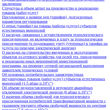
заключение
Структура и объем затрат на производство и реализацию
товаров (работ,услуг)
Предложение о размере цен (тарифов), долгосрочных
параметров регулирования
О ценах (тарифах) на товары (работы,услуги) субъектов
естественных монополий
О расходах, связанных с осуществлением технологического
присоединения, не включаемых в плату за технологическое
присоединение (и подлежащих учету (учтенных) в тарифах на
услуги по передаче электрической энергии)
О расходах на строительство введенных в эксплуатацию
объектов эл.сетевого хозяйства для целей тех. присоединения
и реализации иных мероприятий инвестиционной
программы, на проверку сетевой организацией выполнения
заявителем технических условий
Об основных потребительских характеристиках
регулируемых товаров (работ,услуг) субъектов естественных
монополий (1-5 абзац п.19"г")
Об объеме недопоставленной в результате аварийных
отключений электрической энергии (6 абзац п.19"г")
О наличии объема свободной для технологического
присоединения потребителей трансформаторной мощности с
указанием текущего объема свободной мощности по центрам
питания (7-8 абзац п.19"г")