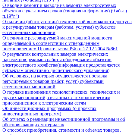
О вводе в ремонт и выводе из ремонта электросетевых
объектов с указанием сроков (сводная информация) (9 абзац
п.19"г")
О наличии (об отсутствии) технической возможности доступа
к регулируемым товарам (работам, услугам) субъектов
естественных монополий
О величине резервируемой максимальной мощности,
определяемой в соответствии с утвержденным
постановлением Правительства РФ от 27.12.2004 №861
О результатах контрольных замеров электрических
параметров режимов работы оборудования объектов
электросетевого хозяйства(информация предоставляется
субъектам оперативно-диспетчерского управления)
Об условиях, на которых осуществляется поставка
регулируемых товаров (работ, услуг) субъектами
естественных монополий
О порядке выполнения технологических, технических и
других мероприятий, связанных с технологическим
присоединением к электрическим сетям
Об инвестиционных программах (о проектах
инвестиционных программ)
Об отчетах о реализации инвестиционной программы и об
обосновывающих материалах
О способах приобретения, стоимости и объемах товаров,