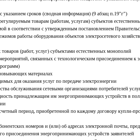
с указанием сроков (сводная информация) (9 абзац п.19"г")
 регулируемым товарам (работам, услугам) субъектов естествен
ой в соответствии с утвержденным постановлением Правительс
режимов работы оборудования объектов электросетевого хозяйст
 товаров (работ, услуг) субъектами естественных монополий
 мероприятий, связанных с технологическим присоединением к 
программ)
сновывающих материалах
димых для оказания услуг по передаче электроэнергии
чества обслуживания сетевыми организациями потребителей услу
щность принадлежащим им энергопринимающих устройств в пол
ции
асчетный период, приобретенной по каждому договору купли-про
онентских номеров и (или) об адресах электронной почты, пре
ого присоединения энергопринимающих устройств заявителей