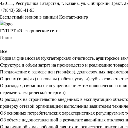
420111, Республика Татарстан, г. Казань, ул. Сибирский Тракт, 2
+7(843) 598-41-93
Бесплатный звонок в единый Контакт-центр
ГУП РТ «Электрические сети»
Все
Годовая финансовая (бухгалтерская) отчетность, аудиторское за
Структура и объем затрат на производство и реализацию товаров
Предложение о размере цен (тарифов), долгосрочных параметро
О ценах (тарифах) на товары (работы,услуги) субъектов естест
О расходах, связанных с осуществлением технологического прис
передаче электрической энергии)
О расходах на строительство введенных в эксплуатацию объект
проверку сетевой организацией выполнения заявителем технич
Об основных потребительских характеристиках регулируемых тов
Об объеме недопоставленной в результате аварийных отключений
О наличии объема свободной для технологического присоедине