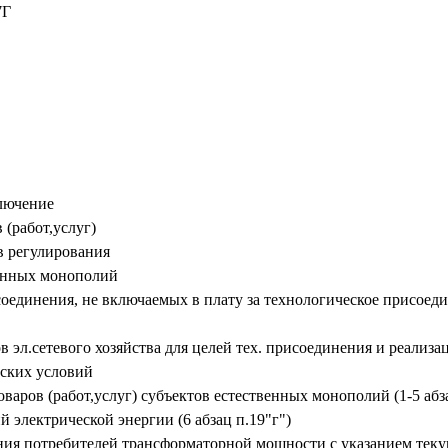
7Г
ключение
 (работ,услуг)
в регулирования
венных монополий
оединения, не включаемых в плату за технологическое присоеди
ов эл.сетевого хозяйства для целей тех. присоединения и реал
еских условий
аров (работ,услуг) субъектов естественных монополий (1-5 абза
 электрической энергии (6 абзац п.19"г")
ния потребителей трансформаторной мощности с указанием теку