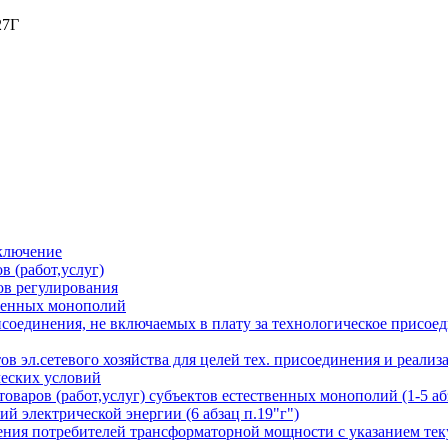
27Г
аключение
в (работ,услуг)
ов регулирования
твенных монополий
соединения, не включаемых в плату за технологическое присоед
тов эл.сетевого хозяйства для целей тех. присоединения и реа
ческих условий
варов (работ,услуг) субъектов естественных монополий (1-5 абз
й электрической энергии (6 абзац п.19"г")
ения потребителей трансформаторной мощности с указанием тек