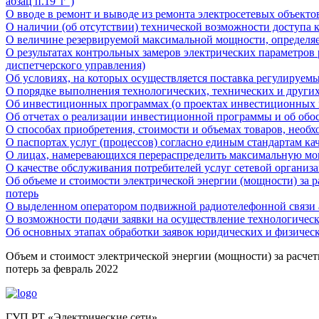
абзац п.19"г")
О вводе в ремонт и выводе из ремонта электросетевых объектов
О наличии (об отсутствии) технической возможности доступа 
О величине резервируемой максимальной мощности, определяе
О результатах контрольных замеров электрических параметров
диспетчерского управления)
Об условиях, на которых осуществляется поставка регулируемы
О порядке выполнения технологических, технических и други
Об инвестиционных программах (о проектах инвестиционных
Об отчетах о реализации инвестиционной программы и об об
О способах приобретения, стоимости и объемах товаров, необх
О паспортах услуг (процессов) согласно единым стандартам к
О лицах, намеревающихся перераспределить максимальную м
О качестве обслуживания потребителей услуг сетевой организ
Об объеме и стоимости электрической энергии (мощности) за 
потерь
О выделенном оператором подвижной радиотелефонной связи а
О возможности подачи заявки на осуществление технологичес
Об основных этапах обработки заявок юридических и физичес
Объем и стоимост электрической энергии (мощности) за расче
потерь за февраль 2022
ГУП РТ «Электрические сети»