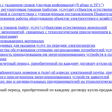
 с указанием сроков (сводная информация) (9 абзац п.19"г")
к регулируемым товарам (работам, услугам) субъектов естестве
мой в соответствии с утвержденным постановлением Правитель
 режимов работы оборудования объектов электросетевого хозяйс
х товаров (работ, услуг) субъектами естественных монополий
х мероприятий, связанных с технологическим присоединением к
 программ)
основывающих материалах
одимых для оказания услуг по передаче электроэнергии
ачества обслуживания сетевыми организациями потребителей усл
ощность принадлежащим им энергопринимающих устройств в по
ации
расчетный период, приобретенной по каждому договору купли-пр
бонентских номеров и (или) об адресах электронной почты, пр
кого присоединения энергопринимающих устройств заявителей
ких лиц и индивидуальных предпринимателей на технологическо
тный период, приобретенной по каждому договору купли-продаж