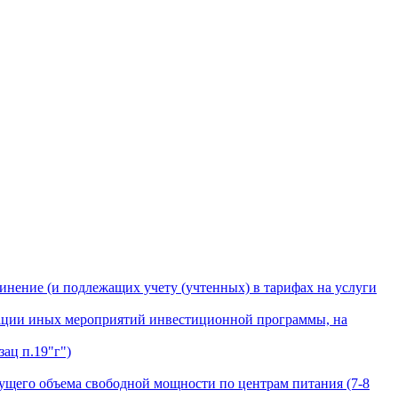
инение (и подлежащих учету (учтенных) в тарифах на услуги
лизации иных мероприятий инвестиционной программы, на
ац п.19"г")
ущего объема свободной мощности по центрам питания (7-8