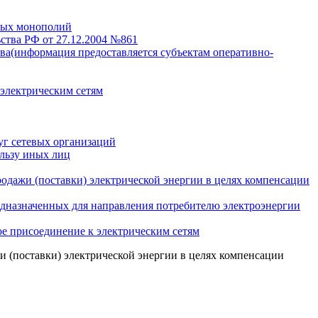
нных монополий
ства РФ от 27.12.2004 №861
тва(информация предоставляется субъектам оперативно-
 электрическим сетям
уг сетевых организаций
льзу иных лиц
одажи (поставки) электрической энергии в целях компенсации
едназначенных для направления потребителю электроэнергии
е присоединение к электрическим сетям
и (поставки) электрической энергии в целях компенсации