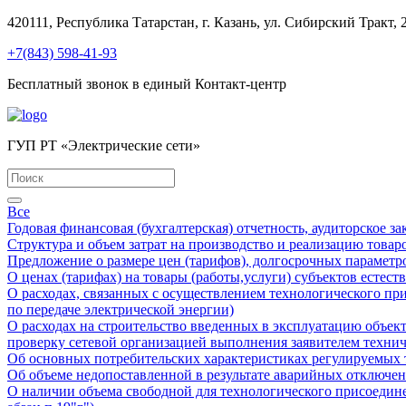
420111, Республика Татарстан, г. Казань, ул. Сибирский Тракт, 
+7(843) 598-41-93
Бесплатный звонок в единый Контакт-центр
ГУП РТ «Электрические сети»
Все
Годовая финансовая (бухгалтерская) отчетность, аудиторское з
Структура и объем затрат на производство и реализацию товаро
Предложение о размере цен (тарифов), долгосрочных параметр
О ценах (тарифах) на товары (работы,услуги) субъектов естес
О расходах, связанных с осуществлением технологического при
по передаче электрической энергии)
О расходах на строительство введенных в эксплуатацию объек
проверку сетевой организацией выполнения заявителем техни
Об основных потребительских характеристиках регулируемых то
Об объеме недопоставленной в результате аварийных отключени
О наличии объема свободной для технологического присоедин