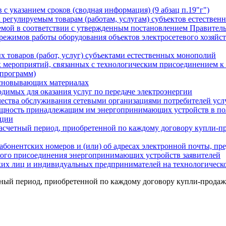
 с указанием сроков (сводная информация) (9 абзац п.19"г")
к регулируемым товарам (работам, услугам) субъектов естестве
мой в соответствии с утвержденным постановлением Правитель
 режимов работы оборудования объектов электросетевого хозяйс
х товаров (работ, услуг) субъектами естественных монополий
х мероприятий, связанных с технологическим присоединением к
 программ)
основывающих материалах
одимых для оказания услуг по передаче электроэнергии
ачества обслуживания сетевыми организациями потребителей усл
ощность принадлежащим им энергопринимающих устройств в по
ации
расчетный период, приобретенной по каждому договору купли-пр
бонентских номеров и (или) об адресах электронной почты, пр
кого присоединения энергопринимающих устройств заявителей
ких лиц и индивидуальных предпринимателей на технологическо
тный период, приобретенной по каждому договору купли-продаж