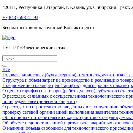
420111, Республика Татарстан, г. Казань, ул. Сибирский Тракт, 
+7(843) 598-41-93
Бесплатный звонок в единый Контакт-центр
ГУП РТ «Электрические сети»
Все
Годовая финансовая (бухгалтерская) отчетность, аудиторское з
Структура и объем затрат на производство и реализацию товаро
Предложение о размере цен (тарифов), долгосрочных параметр
О ценах (тарифах) на товары (работы,услуги) субъектов естес
О расходах, связанных с осуществлением технологического при
по передаче электрической энергии)
О расходах на строительство введенных в эксплуатацию объек
проверку сетевой организацией выполнения заявителем техни
Об основных потребительских характеристиках регулируемых то
Об объеме недопоставленной в результате аварийных отключени
О наличии объема свободной для технологического присоедин