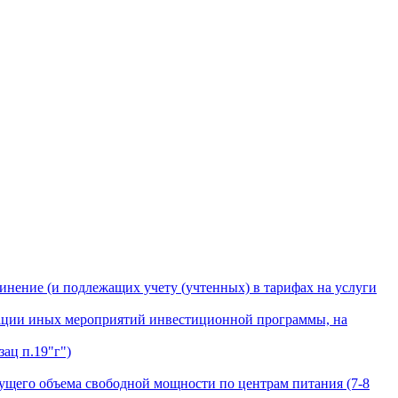
инение (и подлежащих учету (учтенных) в тарифах на услуги
лизации иных мероприятий инвестиционной программы, на
ац п.19"г")
ущего объема свободной мощности по центрам питания (7-8