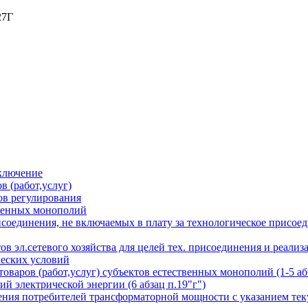
27Г
аключение
в (работ,услуг)
ов регулирования
твенных монополий
соединения, не включаемых в плату за технологическое присоед
тов эл.сетевого хозяйства для целей тех. присоединения и реа
ческих условий
варов (работ,услуг) субъектов естественных монополий (1-5 абз
й электрической энергии (6 абзац п.19"г")
ения потребителей трансформаторной мощности с указанием тек