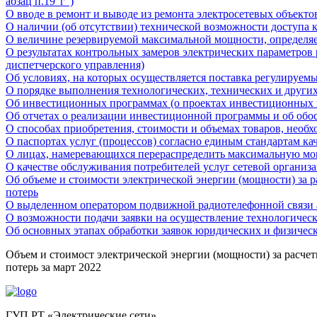
абзац п.19"г")
О вводе в ремонт и выводе из ремонта электросетевых объектов
О наличии (об отсутствии) технической возможности доступа 
О величине резервируемой максимальной мощности, определяе
О результатах контрольных замеров электрических параметров
диспетчерского управления)
Об условиях, на которых осуществляется поставка регулируемы
О порядке выполнения технологических, технических и други
Об инвестиционных программах (о проектах инвестиционных
Об отчетах о реализации инвестиционной программы и об об
О способах приобретения, стоимости и объемах товаров, необх
О паспортах услуг (процессов) согласно единым стандартам к
О лицах, намеревающихся перераспределить максимальную м
О качестве обслуживания потребителей услуг сетевой организ
Об объеме и стоимости электрической энергии (мощности) за 
потерь
О выделенном оператором подвижной радиотелефонной связи а
О возможности подачи заявки на осуществление технологичес
Об основных этапах обработки заявок юридических и физичес
Объем и стоимост электрической энергии (мощности) за расче
потерь за март 2022
ГУП РТ «Электрические сети»