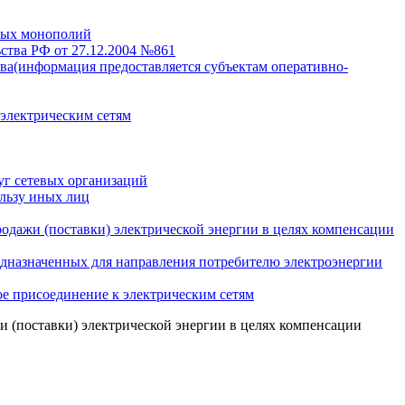
нных монополий
ства РФ от 27.12.2004 №861
тва(информация предоставляется субъектам оперативно-
 электрическим сетям
уг сетевых организаций
льзу иных лиц
одажи (поставки) электрической энергии в целях компенсации
едназначенных для направления потребителю электроэнергии
е присоединение к электрическим сетям
и (поставки) электрической энергии в целях компенсации