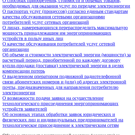
О способах приобретения, стоимости и объемах товаров,
необходимых для оказания услуг по передаче электроэнергии
О паспортах услуг (процессов) согласно единым стандартам
качества обслуживания сетевыми организациями
потребителей услуг сетевых организаций
О лицах, намеревающихся перераспределить максимальную
мощность принадлежащим им энергопринимающих
устройств в пользу иных лиц
О качестве обслуживания потребителей услуг сетевой
организации
Об объеме и стоимости электрической энергии (мощности) за
расчетный период, приобретенной по каждому договору
купли-продажи (поставки) электрической энергии в целях
компенсации потерь
О выделенном оператором подвижной радиотелефонной
связи абонентских номеров и (или) об адресах электронной
почты, предназначенных для направления потребителю
электроэнергии
О возможности подачи заявки на осуществление
технологического присоединения энергопринимающих
устройств заявителей
Об основных этапах обработки заявок юридических и
физических лиц и индивидуальных предпринимателей на
технологическое присоединение к электрическим сетям