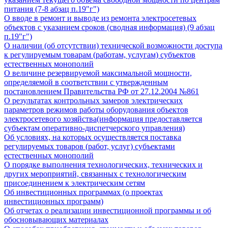
питания (7-8 абзац п.19"г")
О вводе в ремонт и выводе из ремонта электросетевых
объектов с указанием сроков (сводная информация) (9 абзац
п.19"г")
О наличии (об отсутствии) технической возможности доступа
к регулируемым товарам (работам, услугам) субъектов
естественных монополий
О величине резервируемой максимальной мощности,
определяемой в соответствии с утвержденным
постановлением Правительства РФ от 27.12.2004 №861
О результатах контрольных замеров электрических
параметров режимов работы оборудования объектов
электросетевого хозяйства(информация предоставляется
субъектам оперативно-диспетчерского управления)
Об условиях, на которых осуществляется поставка
регулируемых товаров (работ, услуг) субъектами
естественных монополий
О порядке выполнения технологических, технических и
других мероприятий, связанных с технологическим
присоединением к электрическим сетям
Об инвестиционных программах (о проектах
инвестиционных программ)
Об отчетах о реализации инвестиционной программы и об
обосновывающих материалах