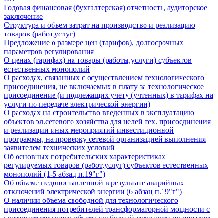
Годовая финансовая (бухгалтерская) отчетность, аудиторское
заключение
Структура и объем затрат на производство и реализацию
товаров (работ,услуг)
Предложение о размере цен (тарифов), долгосрочных
параметров регулирования
О ценах (тарифах) на товары (работы,услуги) субъектов
естественных монополий
О расходах, связанных с осуществлением технологического
присоединения, не включаемых в плату за технологическое
присоединение (и подлежащих учету (учтенных) в тарифах на
услуги по передаче электрической энергии)
О расходах на строительство введенных в эксплуатацию
объектов эл.сетевого хозяйства для целей тех. присоединения
и реализации иных мероприятий инвестиционной
программы, на проверку сетевой организацией выполнения
заявителем технических условий
Об основных потребительских характеристиках
регулируемых товаров (работ,услуг) субъектов естественных
монополий (1-5 абзац п.19"г")
Об объеме недопоставленной в результате аварийных
отключений электрической энергии (6 абзац п.19"г")
О наличии объема свободной для технологического
присоединения потребителей трансформаторной мощности с
указанием текущего объема свободной мощности по центрам