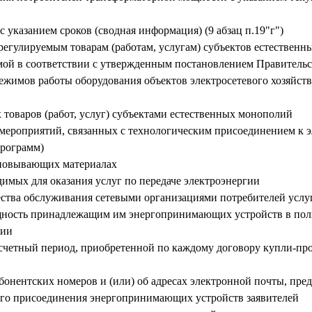
с указанием сроков (сводная информация) (9 абзац п.19"г")
 регулируемым товарам (работам, услугам) субъектов естествен
ой в соответствии с утвержденным постановлением Правительс
режимов работы оборудования объектов электросетевого хозяйст
 товаров (работ, услуг) субъектами естественных монополий
 мероприятий, связанных с технологическим присоединением к 
программ)
сновывающих материалах
димых для оказания услуг по передаче электроэнергии
чества обслуживания сетевыми организациями потребителей услу
щность принадлежащим им энергопринимающих устройств в пол
ции
асчетный период, приобретенной по каждому договору купли-про
онентских номеров и (или) об адресах электронной почты, пре
ого присоединения энергопринимающих устройств заявителей