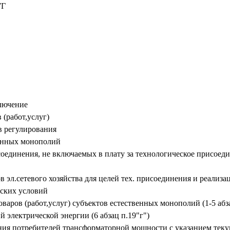
7Г
ключение
 (работ,услуг)
в регулирования
венных монополий
оединения, не включаемых в плату за технологическое присоеди
ов эл.сетевого хозяйства для целей тех. присоединения и реал
еских условий
аров (работ,услуг) субъектов естественных монополий (1-5 абза
 электрической энергии (6 абзац п.19"г")
ния потребителей трансформаторной мощности с указанием теку