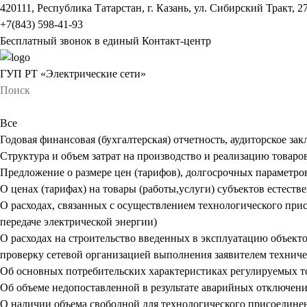
420111, Республика Татарстан, г. Казань, ул. Сибирский Тракт, 2
+7(843) 598-41-93
Бесплатный звонок в единый Контакт-центр
ГУП РТ «Электрические сети»
Все
Годовая финансовая (бухгалтерская) отчетность, аудиторское за
Структура и объем затрат на производство и реализацию товаров
Предложение о размере цен (тарифов), долгосрочных параметро
О ценах (тарифах) на товары (работы,услуги) субъектов естест
О расходах, связанных с осуществлением технологического прис
передаче электрической энергии)
О расходах на строительство введенных в эксплуатацию объект
проверку сетевой организацией выполнения заявителем технич
Об основных потребительских характеристиках регулируемых тов
Об объеме недопоставленной в результате аварийных отключений
О наличии объема свободной для технологического присоедине