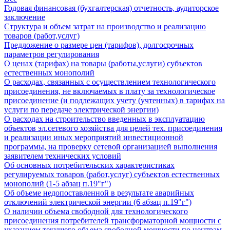
Годовая финансовая (бухгалтерская) отчетность, аудиторское
заключение
Структура и объем затрат на производство и реализацию
товаров (работ,услуг)
Предложение о размере цен (тарифов), долгосрочных
параметров регулирования
О ценах (тарифах) на товары (работы,услуги) субъектов
естественных монополий
О расходах, связанных с осуществлением технологического
присоединения, не включаемых в плату за технологическое
присоединение (и подлежащих учету (учтенных) в тарифах на
услуги по передаче электрической энергии)
О расходах на строительство введенных в эксплуатацию
объектов эл.сетевого хозяйства для целей тех. присоединения
и реализации иных мероприятий инвестиционной
программы, на проверку сетевой организацией выполнения
заявителем технических условий
Об основных потребительских характеристиках
регулируемых товаров (работ,услуг) субъектов естественных
монополий (1-5 абзац п.19"г")
Об объеме недопоставленной в результате аварийных
отключений электрической энергии (6 абзац п.19"г")
О наличии объема свободной для технологического
присоединения потребителей трансформаторной мощности с
указанием текущего объема свободной мощности по центрам