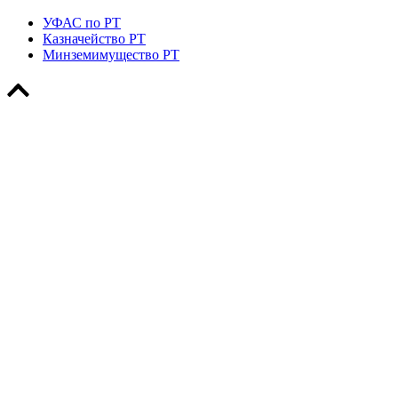
УФАС по РТ
Казначейство РТ
Минземимущество РТ