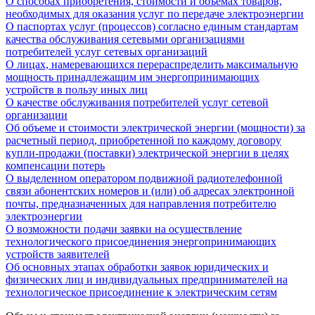
О способах приобретения, стоимости и объемах товаров,
необходимых для оказания услуг по передаче электроэнергии
О паспортах услуг (процессов) согласно единым стандартам
качества обслуживания сетевыми организациями
потребителей услуг сетевых организаций
О лицах, намеревающихся перераспределить максимальную
мощность принадлежащим им энергопринимающих
устройств в пользу иных лиц
О качестве обслуживания потребителей услуг сетевой
организации
Об объеме и стоимости электрической энергии (мощности) за
расчетный период, приобретенной по каждому договору
купли-продажи (поставки) электрической энергии в целях
компенсации потерь
О выделенном оператором подвижной радиотелефонной
связи абонентских номеров и (или) об адресах электронной
почты, предназначенных для направления потребителю
электроэнергии
О возможности подачи заявки на осуществление
технологического присоединения энергопринимающих
устройств заявителей
Об основных этапах обработки заявок юридических и
физических лиц и индивидуальных предпринимателей на
технологическое присоединение к электрическим сетям