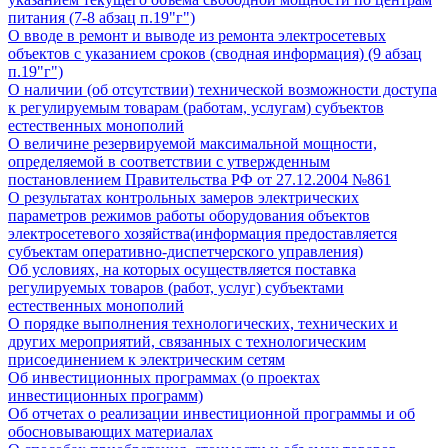
питания (7-8 абзац п.19"г")
О вводе в ремонт и выводе из ремонта электросетевых
объектов с указанием сроков (сводная информация) (9 абзац
п.19"г")
О наличии (об отсутствии) технической возможности доступа
к регулируемым товарам (работам, услугам) субъектов
естественных монополий
О величине резервируемой максимальной мощности,
определяемой в соответствии с утвержденным
постановлением Правительства РФ от 27.12.2004 №861
О результатах контрольных замеров электрических
параметров режимов работы оборудования объектов
электросетевого хозяйства(информация предоставляется
субъектам оперативно-диспетчерского управления)
Об условиях, на которых осуществляется поставка
регулируемых товаров (работ, услуг) субъектами
естественных монополий
О порядке выполнения технологических, технических и
других мероприятий, связанных с технологическим
присоединением к электрическим сетям
Об инвестиционных программах (о проектах
инвестиционных программ)
Об отчетах о реализации инвестиционной программы и об
обосновывающих материалах