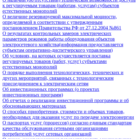
к регулируемым товарам (работам, услугам) субъектов
естественных монополий
О величине резервируемой максимальной мощности,
определяемой в соответствии с утвержденным
постановлением Правительства РФ от 27.12.2004 №861
О результатах контрольных замеров электрических
параметров режимов работы оборудования объектов
электросетевого хозяйства(информация предоставляется
субъектам оперативно-диспетчерского управления)
Об условиях, на которых осуществляется поставка
регулируемых товаров (работ, услуг) субъектами
естественных монополий
О порядке выполнения технологических, технических и
других мероприятий, связанных с технологическим
присоединением к электрическим сетям
Об инвестиционных программах (о проектах
инвестиционных программ)
Об отчетах о реализации инвестиционной программы и об
обосновывающих материалах
О способах приобретения, стоимости и объемах товаров,
необходимых для оказания услуг по передаче электроэнергии
О паспортах услуг (процессов) согласно единым стандартам
качества обслуживания сетевыми организациями
потребителей услуг сетевых организаций