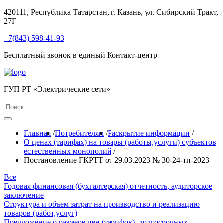
420111, Республика Татарстан, г. Казань, ул. Сибирский Тракт,
27Г
+7(843) 598-41-93
Бесплатный звонок в единый Контакт-центр
ГУП РТ «Электрические сети»
Главная
/
Потребителям
/
Раскрытие информации
/
О ценах (тарифах) на товары (работы,услуги) субъектов
естественных монополий
/
Постановление ГКРТТ от 29.03.2023 № 30-24-тп-2023
Все
Годовая финансовая (бухгалтерская) отчетность, аудиторское
заключение
Структура и объем затрат на производство и реализацию
товаров (работ,услуг)
Предложение о размере цен (тарифов), долгосрочных