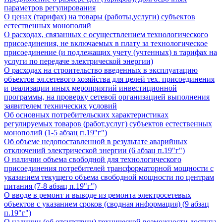
параметров регулирования
О ценах (тарифах) на товары (работы,услуги) субъектов
естественных монополий
О расходах, связанных с осуществлением технологического
присоединения, не включаемых в плату за технологическое
присоединение (и подлежащих учету (учтенных) в тарифах на
услуги по передаче электрической энергии)
О расходах на строительство введенных в эксплуатацию
объектов эл.сетевого хозяйства для целей тех. присоединения
и реализации иных мероприятий инвестиционной
программы, на проверку сетевой организацией выполнения
заявителем технических условий
Об основных потребительских характеристиках
регулируемых товаров (работ,услуг) субъектов естественных
монополий (1-5 абзац п.19"г")
Об объеме недопоставленной в результате аварийных
отключений электрической энергии (6 абзац п.19"г")
О наличии объема свободной для технологического
присоединения потребителей трансформаторной мощности с
указанием текущего объема свободной мощности по центрам
питания (7-8 абзац п.19"г")
О вводе в ремонт и выводе из ремонта электросетевых
объектов с указанием сроков (сводная информация) (9 абзац
п.19"г")
О наличии (об отсутствии) технической возможности доступа