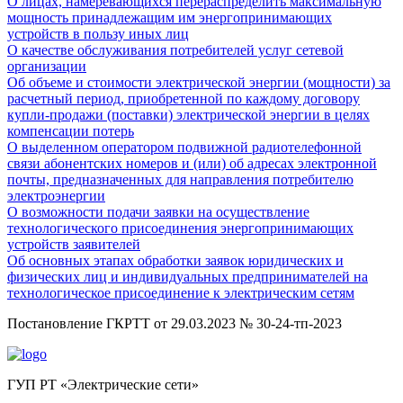
О лицах, намеревающихся перераспределить максимальную
мощность принадлежащим им энергопринимающих
устройств в пользу иных лиц
О качестве обслуживания потребителей услуг сетевой
организации
Об объеме и стоимости электрической энергии (мощности) за
расчетный период, приобретенной по каждому договору
купли-продажи (поставки) электрической энергии в целях
компенсации потерь
О выделенном оператором подвижной радиотелефонной
связи абонентских номеров и (или) об адресах электронной
почты, предназначенных для направления потребителю
электроэнергии
О возможности подачи заявки на осуществление
технологического присоединения энергопринимающих
устройств заявителей
Об основных этапах обработки заявок юридических и
физических лиц и индивидуальных предпринимателей на
технологическое присоединение к электрическим сетям
Постановление ГКРТТ от 29.03.2023 № 30-24-тп-2023
ГУП РТ «Электрические сети»