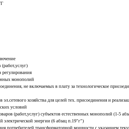
7Г
ключение
 (работ,услуг)
в регулирования
венных монополий
оединения, не включаемых в плату за технологическое присоеди
ов эл.сетевого хозяйства для целей тех. присоединения и реал
еских условий
аров (работ,услуг) субъектов естественных монополий (1-5 абза
 электрической энергии (6 абзац п.19"г")
ния потребителей трансформаторной мощности с указанием теку