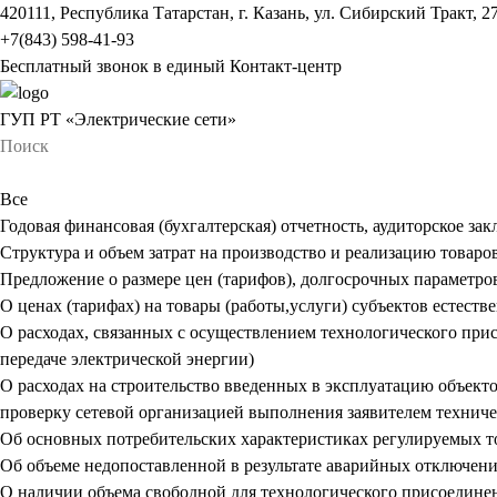
420111, Республика Татарстан, г. Казань, ул. Сибирский Тракт, 2
+7(843) 598-41-93
Бесплатный звонок в единый Контакт-центр
ГУП РТ «Электрические сети»
Все
Годовая финансовая (бухгалтерская) отчетность, аудиторское за
Структура и объем затрат на производство и реализацию товаров
Предложение о размере цен (тарифов), долгосрочных параметро
О ценах (тарифах) на товары (работы,услуги) субъектов естест
О расходах, связанных с осуществлением технологического прис
передаче электрической энергии)
О расходах на строительство введенных в эксплуатацию объект
проверку сетевой организацией выполнения заявителем технич
Об основных потребительских характеристиках регулируемых тов
Об объеме недопоставленной в результате аварийных отключений
О наличии объема свободной для технологического присоедине