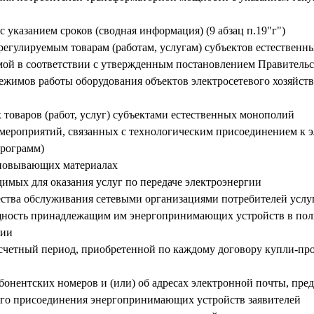
с указанием сроков (сводная информация) (9 абзац п.19"г")
 регулируемым товарам (работам, услугам) субъектов естествен
ой в соответствии с утвержденным постановлением Правительс
режимов работы оборудования объектов электросетевого хозяйст
 товаров (работ, услуг) субъектами естественных монополий
 мероприятий, связанных с технологическим присоединением к 
программ)
сновывающих материалах
димых для оказания услуг по передаче электроэнергии
чества обслуживания сетевыми организациями потребителей услу
щность принадлежащим им энергопринимающих устройств в пол
ции
асчетный период, приобретенной по каждому договору купли-про
онентских номеров и (или) об адресах электронной почты, пре
ого присоединения энергопринимающих устройств заявителей